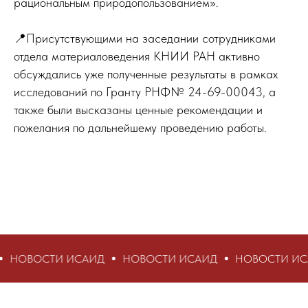
рациональным природопользованием».
📍Присутствующими на заседании сотрудниками
отдела материаловедения КНИИ РАН активно
обсуждались уже полученные результаты в рамках
исследований по Гранту РНФ№ 24-69-00043, а
также были высказаны ценные рекомендации и
пожелания по дальнейшему проведению работы.
И ИСАИД
НОВОСТИ ИСАИД
НОВОСТИ ИСАИД
НО