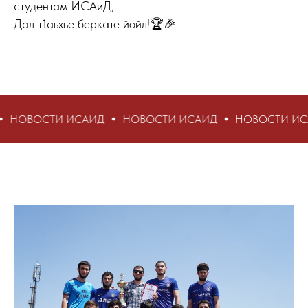
студентам ИСАиД,
Дал т1аьхье беркате йойл!🏆🎉
И ИСАИД
НОВОСТИ ИСАИД
НОВОСТИ ИСАИД
НО