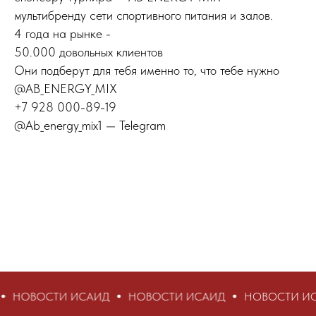
мультибренду сети спортивного питания и залов.
4 года на рынке -
50.000 довольных клиентов
Они подберут для тебя именно то, что тебе нужно
@AB_ENERGY_MIX
+7 928 000-89-19
@Ab_energy_mix1 — Telegram
И ИСАИД
НОВОСТИ ИСАИД
НОВОСТИ ИСАИД
Н