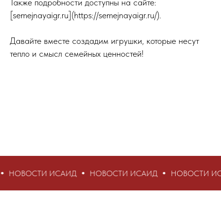
Также подробности доступны на сайте:
[semejnayaigr.ru](https://semejnayaigr.ru/).
Давайте вместе создадим игрушки, которые несут
тепло и смысл семейных ценностей!
И ИСАИД
НОВОСТИ ИСАИД
НОВОСТИ ИСАИД
Н